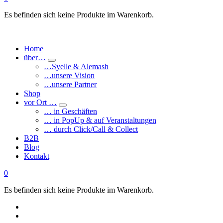
Es befinden sich keine Produkte im Warenkorb.
Home
über…
…Syelle & Alemash
…unsere Vision
…unsere Partner
Shop
vor Ort …
… in Geschäften
… in PopUp & auf Veranstaltungen
… durch Click/Call & Collect
B2B
Blog
Kontakt
0
Es befinden sich keine Produkte im Warenkorb.