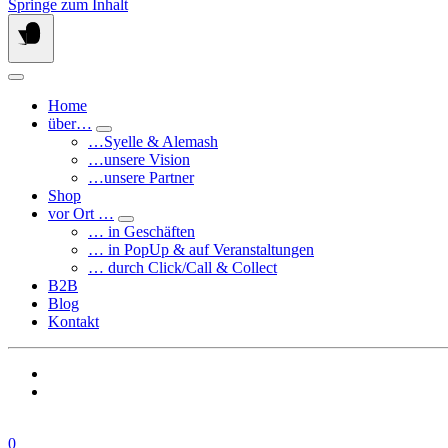
Springe zum Inhalt
Home
über…
…Syelle & Alemash
…unsere Vision
…unsere Partner
Shop
vor Ort …
… in Geschäften
… in PopUp & auf Veranstaltungen
… durch Click/Call & Collect
B2B
Blog
Kontakt
0