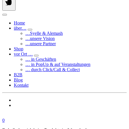
Home
über…
…Syelle & Alemash
…unsere Vision
…unsere Partner
Shop
vor Ort …
… in Geschäften
… in PopUp & auf Veranstaltungen
… durch Click/Call & Collect
B2B
Blog
Kontakt
0