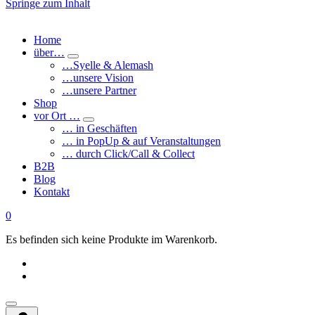
Springe zum Inhalt
Home
über…
…Syelle & Alemash
…unsere Vision
…unsere Partner
Shop
vor Ort …
… in Geschäften
… in PopUp & auf Veranstaltungen
… durch Click/Call & Collect
B2B
Blog
Kontakt
0
Es befinden sich keine Produkte im Warenkorb.