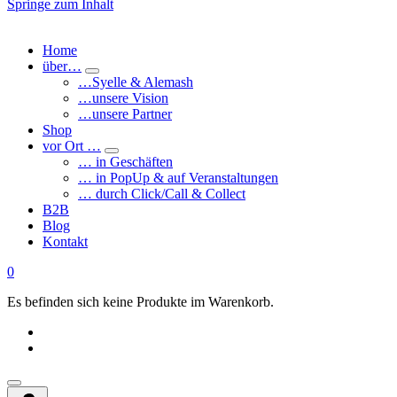
Springe zum Inhalt
Home
über…
…Syelle & Alemash
…unsere Vision
…unsere Partner
Shop
vor Ort …
… in Geschäften
… in PopUp & auf Veranstaltungen
… durch Click/Call & Collect
B2B
Blog
Kontakt
0
Es befinden sich keine Produkte im Warenkorb.