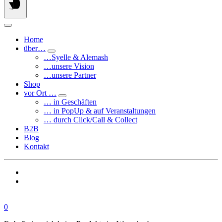
Home
über…
…Syelle & Alemash
…unsere Vision
…unsere Partner
Shop
vor Ort …
… in Geschäften
… in PopUp & auf Veranstaltungen
… durch Click/Call & Collect
B2B
Blog
Kontakt
0