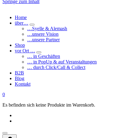
Springe zum Inhalt
Home
über…
…Syelle & Alemash
…unsere Vision
…unsere Partner
Shop
vor Ort …
… in Geschäften
… in PopUp & auf Veranstaltungen
… durch Click/Call & Collect
B2B
Blog
Kontakt
0
Es befinden sich keine Produkte im Warenkorb.