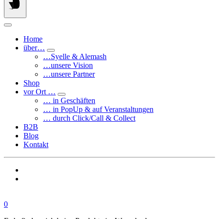
Home
über…
…Syelle & Alemash
…unsere Vision
…unsere Partner
Shop
vor Ort …
… in Geschäften
… in PopUp & auf Veranstaltungen
… durch Click/Call & Collect
B2B
Blog
Kontakt
0