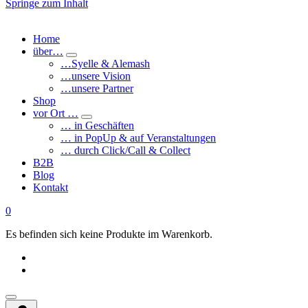
Springe zum Inhalt
Home
über…
…Syelle & Alemash
…unsere Vision
…unsere Partner
Shop
vor Ort …
… in Geschäften
… in PopUp & auf Veranstaltungen
… durch Click/Call & Collect
B2B
Blog
Kontakt
0
Es befinden sich keine Produkte im Warenkorb.