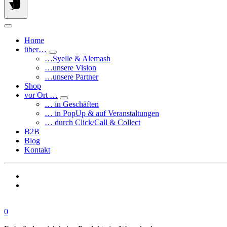
Home
über…
…Syelle & Alemash
…unsere Vision
…unsere Partner
Shop
vor Ort …
… in Geschäften
… in PopUp & auf Veranstaltungen
… durch Click/Call & Collect
B2B
Blog
Kontakt
0