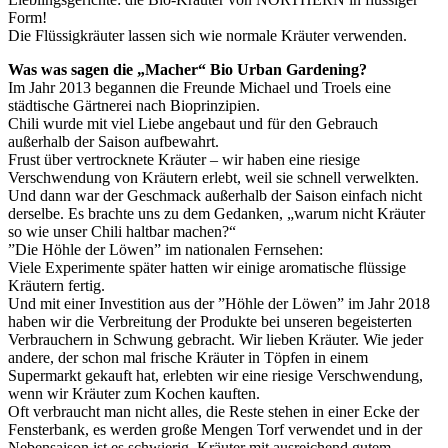
Form!
Die Flüssigkräuter lassen sich wie normale Kräuter verwenden.
Was was sagen die „Macher“ Bio Urban Gardening?
Im Jahr 2013 begannen die Freunde Michael und Troels eine
städtische Gärtnerei nach Bioprinzipien.
Chili wurde mit viel Liebe angebaut und für den Gebrauch
außerhalb der Saison aufbewahrt.
Frust über vertrocknete Kräuter – wir haben eine riesige
Verschwendung von Kräutern erlebt, weil sie schnell verwelkten.
Und dann war der Geschmack außerhalb der Saison einfach nicht
derselbe. Es brachte uns zu dem Gedanken, „warum nicht Kräuter
so wie unser Chili haltbar machen?“ ​
”Die Höhle der Löwen” im nationalen Fernsehen:
Viele Experimente später hatten wir einige aromatische flüssige
Kräutern fertig.
Und mit einer Investition aus der ”Höhle der Löwen” im Jahr 2018
haben wir die Verbreitung der Produkte bei unseren begeisterten
Verbrauchern in Schwung gebracht. Wir lieben Kräuter. Wie jeder
andere, der schon mal frische Kräuter in Töpfen in einem
Supermarkt gekauft hat, erlebten wir eine riesige Verschwendung,
wenn wir Kräuter zum Kochen kauften.
Oft verbraucht man nicht alles, die Reste stehen in einer Ecke der
Fensterbank, es werden große Mengen Torf verwendet und in der
Nebensaison ist es schwierig, Kräuter mit ausreichend gutem