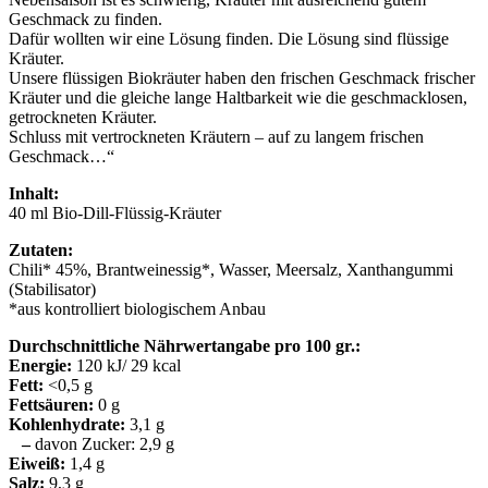
Geschmack zu finden.
Dafür wollten wir eine Lösung finden. Die Lösung sind flüssige
Kräuter.
Unsere flüssigen Biokräuter haben den frischen Geschmack frischer
Kräuter und die gleiche lange Haltbarkeit wie die geschmacklosen,
getrockneten Kräuter.
Schluss mit vertrockneten Kräutern – auf zu langem frischen
Geschmack…“
Inhalt:
40 ml Bio-Dill-Flüssig-Kräuter
Zutaten:
Chili* 45%, Brantweinessig*, Wasser, Meersalz, Xanthangummi
(Stabilisator)
*aus kontrolliert biologischem Anbau
Durchschnittliche Nährwertangabe pro 100 gr.:
Energie:
120 kJ/ 29 kcal
Fett:
<0,5 g
Fettsäuren:
0 g
Kohlenhydrate:
3,1 g
–
davon Zucker: 2,9 g
Eiweiß:
1,4 g
Salz:
9,3 g