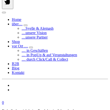
Home
über…
…Syelle & Alemash
…unsere Vision
…unsere Partner
Shop
vor Ort …
… in Geschäften
… in PopUp & auf Veranstaltungen
… durch Click/Call & Collect
B2B
Blog
Kontakt
0