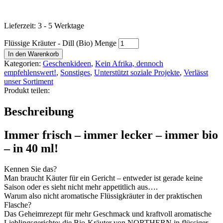
Lieferzeit:
3 - 5 Werktage
Flüssige Kräuter - Dill (Bio) Menge
In den Warenkorb
Kategorien:
Geschenkideen
,
Kein Afrika, dennoch
empfehlenswert!
,
Sonstiges
,
Unterstützt soziale Projekte
,
Verlässt
unser Sortiment
Produkt teilen:
Beschreibung
Immer frisch – immer lecker – immer bio
– in 40 ml!
Kennen Sie das?
Man braucht Käuter für ein Gericht – entweder ist gerade keine
Saison oder es sieht nicht mehr appetitlich aus….
Warum also nicht aromatische Flüssigkräuter in der praktischen
Flasche?
Das Geheimrezept für mehr Geschmack und kraftvoll aromatische
Lieblingsgerichte: die Bio-Kräuter von NORTHERN in flüssiger