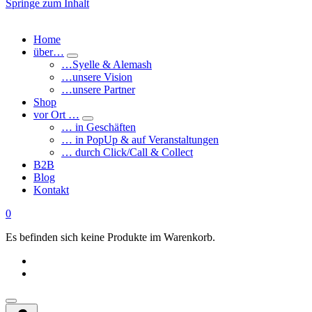
Springe zum Inhalt
Home
über…
…Syelle & Alemash
…unsere Vision
…unsere Partner
Shop
vor Ort …
… in Geschäften
… in PopUp & auf Veranstaltungen
… durch Click/Call & Collect
B2B
Blog
Kontakt
0
Es befinden sich keine Produkte im Warenkorb.