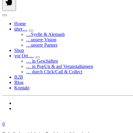
Home
über…
…Syelle & Alemash
…unsere Vision
…unsere Partner
Shop
vor Ort …
… in Geschäften
… in PopUp & auf Veranstaltungen
… durch Click/Call & Collect
B2B
Blog
Kontakt
0