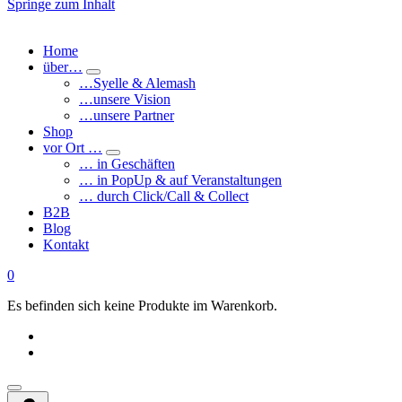
Springe zum Inhalt
Home
über…
…Syelle & Alemash
…unsere Vision
…unsere Partner
Shop
vor Ort …
… in Geschäften
… in PopUp & auf Veranstaltungen
… durch Click/Call & Collect
B2B
Blog
Kontakt
0
Es befinden sich keine Produkte im Warenkorb.