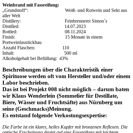
Weinbrand mit Fassreifung:
„Grundstoff“: Weiß- und Rotwein und Sekt aus
aller Welt
Distillery: Feinbrennerei Simon`s
Distilled: 14.07.2023
Bottled: 08.11.2024
Finish: 15 Monate in einem
Portweinfassrückbau
Anzahl Flaschen: 110
Inhalt: 500 ml
Alkoholgehalt bei Befüllung: 43%
Beschreibungen über die Charakteristik einer
Spirituose werden oft vom Hersteller und/oder einem
Labor beschrieben.
Das ist bei Projekt 008 nicht möglich – darum baten
wir Klaus Wenderlein (Sommelier für Destillate,
Biere, Wässer und Fruchtsäfte) aus Nürnberg um
seine (Geschmacks)Meinung.
Es entstand folgende Verkostungsexpertise:
Die Farbe ist ein klares, helles Kupfer mit bronzenen Reflexen. Die
optische Erscheinung deutet auf eine Fassreifung mit leichtem