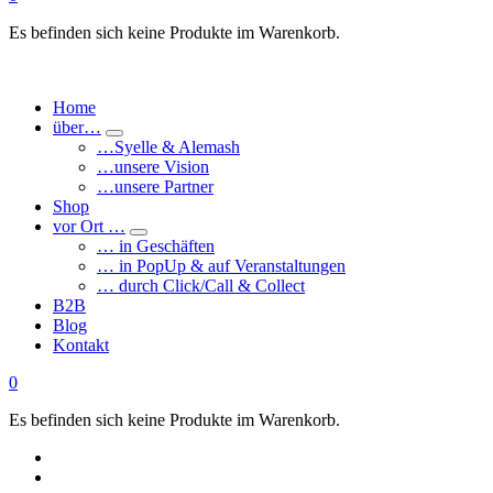
Es befinden sich keine Produkte im Warenkorb.
Home
über…
…Syelle & Alemash
…unsere Vision
…unsere Partner
Shop
vor Ort …
… in Geschäften
… in PopUp & auf Veranstaltungen
… durch Click/Call & Collect
B2B
Blog
Kontakt
0
Es befinden sich keine Produkte im Warenkorb.