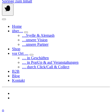
Springe zum Inhalt
Home
über…
…Syelle & Alemash
…unsere Vision
…unsere Partner
Shop
vor Ort …
… in Geschäften
… in PopUp & auf Veranstaltungen
… durch Click/Call & Collect
B2B
Blog
Kontakt
0