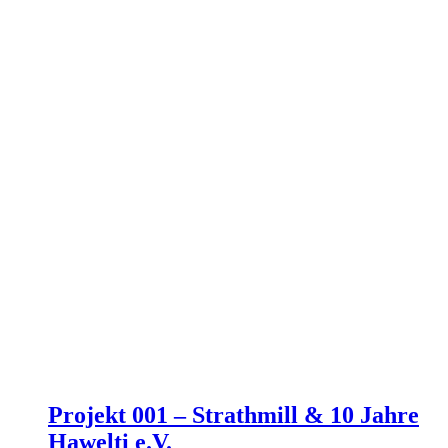
Projekt 001 – Strathmill & 10 Jahre
Hawelti e.V.
79,50
€
113,57
€
/
1000
ml
inkl. 19 % MwSt.
zzgl.
Versandkosten
Lieferzeit:
3 - 5 Werktage
Produkt enthält: 700
ml
Gehe zum Produkt
Ausführung wählen
Dieses Produkt weist mehrere Varianten
auf. Die Optionen können auf der Produktseite gewählt
werden