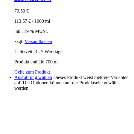
Whiskyglas „Hawelti e.V.“
10,00
€
–
100,00
€
inkl. MwSt.