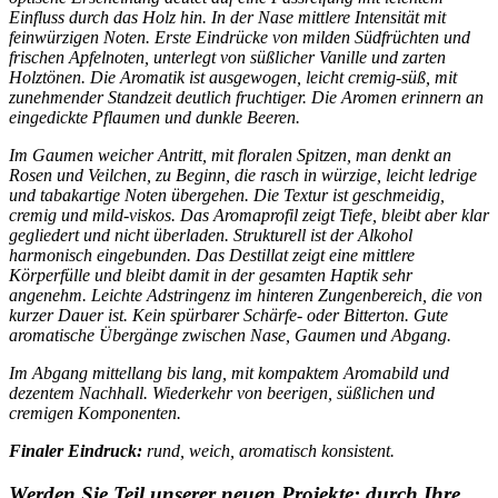
Einfluss durch das Holz hin. In der Nase mittlere Intensität mit
feinwürzigen Noten. Erste Eindrücke von milden Südfrüchten und
frischen Apfelnoten, unterlegt von süßlicher Vanille und zarten
Holztönen. Die Aromatik ist ausgewogen, leicht cremig-süß, mit
zunehmender Standzeit deutlich fruchtiger. Die Aromen erinnern an
eingedickte Pflaumen und dunkle Beeren.
Im Gaumen weicher Antritt, mit floralen Spitzen, man denkt an
Rosen und Veilchen, zu Beginn, die rasch in würzige, leicht ledrige
und tabakartige Noten übergehen. Die Textur ist geschmeidig,
cremig und mild-viskos. Das Aromaprofil zeigt Tiefe, bleibt aber klar
gegliedert und nicht überladen. Strukturell ist der Alkohol
harmonisch eingebunden. Das Destillat zeigt eine mittlere
Körperfülle und bleibt damit in der gesamten Haptik sehr
angenehm. Leichte Adstringenz im hinteren Zungenbereich, die von
kurzer Dauer ist. Kein spürbarer Schärfe- oder Bitterton. Gute
aromatische Übergänge zwischen Nase, Gaumen und Abgang.
Im Abgang mittellang bis lang, mit kompaktem Aromabild und
dezentem Nachhall. Wiederkehr von beerigen, süßlichen und
cremigen Komponenten.
Finaler Eindruck:
rund, weich, aromatisch konsistent.
W
erden Sie Teil unserer neuen Projekte; durch Ihre